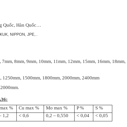
ng Quốc, Hàn Quốc…
K, NIPPON, JPE,..
m, 7mm, 8mm, 9mm, 10mm, 11mm, 12mm, 15mm, 16mm, 18m
m, 1250mm, 1500mm, 1800mm, 2000mm, 2400mm
 12000mm.
A36:
max %
Cu max %
Mo max %
P %
S %
– 1,2
< 0,6
0,2 – 0,550
< 0,04
< 0,05