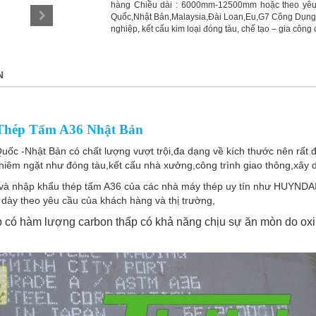
hàng Chiều dài : 6000mm-12500mm hoặc theo yêu
Quốc,Nhật Bản,Malaysia,Đài Loan,Eu,G7 Công Dụng :
nghiệp, kết cấu kim loại đóng tàu, chế tạo – gia công
N
hép Tấm A36 Nhật Bản
ốc -Nhật Bản có chất lượng vượt trội,đa dạng về kích thước nên rất 
hiêm ngặt như đóng tàu,kết cấu nhà xưởng,công trình giao thông,xây d
 và nhập khẩu thép tấm A36 của các nhà máy thép uy tín như HUY
 dày theo yêu cầu của khách hàng và thị trường,
ép có hàm lượng carbon thấp có khả năng chịu sự ăn mòn do oxi 