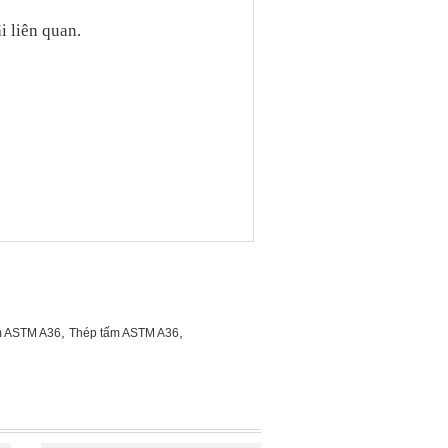
i liên quan.
,
,
m ASTM A36
Thép tấm ASTM A36