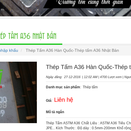
ÉP TẤM A36 NHẬT BẢN
nhập khẩu
Thép Tấm A36 Hàn Quốc-Thép tấm A36 Nhật Bản
Thép Tấm A36 Hàn Quốc-Thép 
Ngày đăng: 27-12-2016 | 12:02 AM | 4700 Lượt xem | Ngư
Danh mục sản phẩm
: Thép tấm
Liên hệ
Giá
:
Mô tả ngắn
Thép Tấm ASTM A36 Chất Liệu : ASTM A36 Tiêu Ch
JPE... Kích Thước : Độ dày : 0.5mm-200mm Khổ rộ