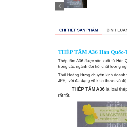
CHI TIẾT SẢN PHẨM
BÌNH LUẬ
THÉP TẤM A36 Hàn Quốc-T
T
hép tấm A36 được sản xuất từ Hàn Qu
trong các ngành đòi hỏi chất lượng ng
Thái Hoàng Hưng chuyên kinh doanh
JPE,..với đa dạng về kích thước và độ
THÉP TẤM A36
là loại th
rất tốt.