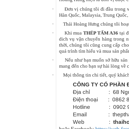
·
Đơn vị chúng tôi đi đầu trong 
Hàn Quốc, Malaysia, Trung Quốc
·
Thái Hoàng Hưng chúng tôi hoạt
·
Khi mua
THÉP TẤM A36
tại đ
dich vụ vận chuyển hàng trong n
thời, chúng tôi cũng cung cấp cho
quá trình tìm hiểu và mua sản phẩ
·
Nếu như bạn muốn sở hữu sả
mang đến cho bạn sự hài lòng về 
·
Mọi thông tin chi tiết, quý khác
CÔNG TY CỔ PHẦN 
Địa chỉ : 68 Nguyễn
Điện thoại : 0862 
Hotline : 0902 9
Email : thepthai
Web :
thaih
hoặc Facebook:
https://web.f