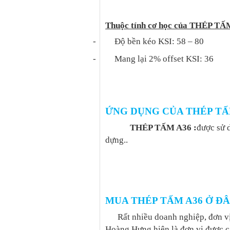
Thuộc tính cơ học của THÉP TẤ
-
Độ bền kéo KSI: 58 – 80
-
Mang lại 2% offset KSI: 36
ỨNG DỤNG CỦA THÉP TẤ
THÉP TẤM A36 :
được sử d
dựng..
MUA THÉP TẤM A36 Ở Đ
Rất nhiều doanh nghiệp, đơn v
Hoàng Hưng hiện là đơn vị được c