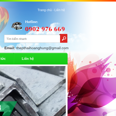
Trang chủ -
Liên hệ
Hotline:
0902 976 669
Email:
thepthaihoanghung@gmail.com
 tức
Liên hệ