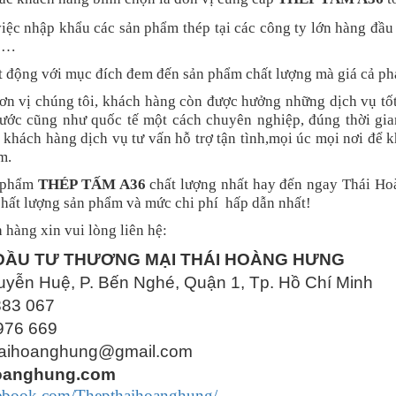
việc nhập khẩu các sản phẩm thép tại các công ty lớn hàng đầu
, …
 động với mục đích đem đến sản phẩm chất lượng mà giá cả ph
ơn vị chúng tôi, khách hàng còn được hưởng những dịch vụ tốt
ước cũng như quốc tế một cách chuyên nghiệp, đúng thời gi
 khách hàng dịch vụ tư vấn hỗ trợ tận tình,mọi úc mọi nơi để
m.
n phẩm
THÉP TẤM A36
chất lượng nhất hay đến ngay Thái Ho
chất lượng sản phẩm và mức chi phí hấp dẫn nhất!
h hàng xin vui lòng liên hệ:
ĐẦU TƯ THƯƠNG MẠI THÁI HOÀNG HƯNG
 Huệ, P. Bến Nghé, Quận 1, Tp. Hồ Chí Minh
883 067
76 669
hoanghung@gmail.com
oanghung.com
acebook.com/Thepthaihoanghung/