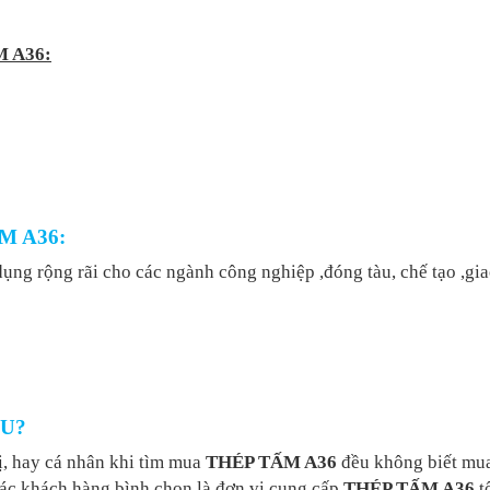
M A36:
M A36:
ụng rộng rãi cho các ngành công nghiệp ,đóng tàu, chế tạo ,gia
ÂU?
ị, hay cá nhân khi tìm mua
THÉP TẤM A36
đều không biết mua
ác khách hàng bình chọn là đơn vị cung cấp
THÉP TẤM A36
tố