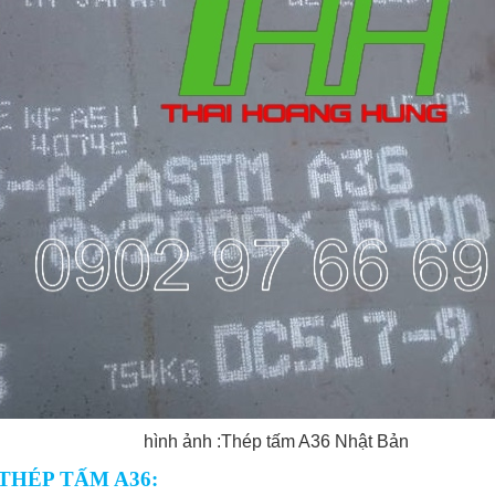
hình ảnh :Thép tấm A36 Nhật Bản
THÉP TẤM A36: