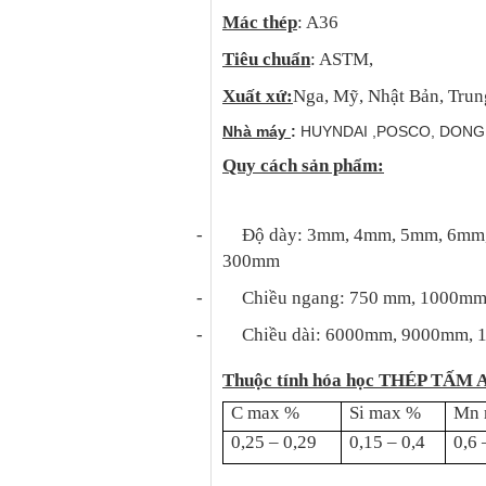
Mác thép
: A36
Tiêu chuẩn
: ASTM,
Xuất xứ:
Nga, Mỹ, Nhật Bản, Tru
Nhà máy
:
HUYNDAI ,POSCO, DONGKU
Quy cách sản phẩm:
-
Độ dày: 3mm, 4mm, 5mm, 6m
300mm
-
Chiều ngang: 750 mm, 1000m
-
Chiều dài: 6000mm, 9000mm,
Thuộc tính hóa học THÉP TẤM 
C max %
Si max %
Mn 
0,25 – 0,29
0,15 – 0,4
0,6 