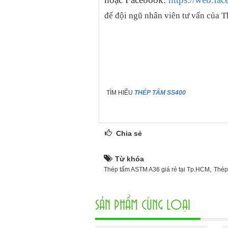
để đội ngũ nhân viên tư vấn của T
TÌM HIỂU
THÉP TẤM SS400
Chia sẻ
Từ khóa
,
Thép tấm ASTM A36 giá rẻ tại Tp.HCM
Thép
SẢN PHẨM CÙNG LOẠI