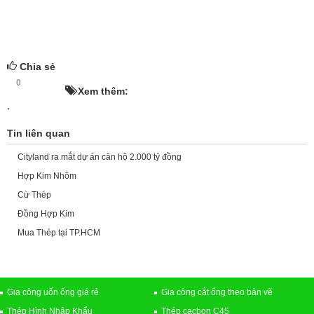
Chia sẻ
0
HOT!
Xem thêm:
,
Tin liên quan
Cityland ra mắt dự án căn hộ 2.000 tỷ đồng
Hợp Kim Nhôm
Cừ Thép
Đồng Hợp Kim
Mua Thép tại TP.HCM
Gia công uốn ống giá rẻ
Gia công cắt ống theo bản vẽ
Thép Hình Nhập Khẩu
Thép cacbon C45