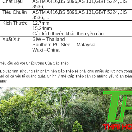
Chất Liệu
ASTM A416,BS 5896,AS 131,GB/T 5224, JIS
3536,,...
Tiêu Chuẩn
ASTM A416,BS 5896,AS 131,GB/T 5224, JIS
3536,,...
Kích Thước
12.7mm
15.24mm
Các kích thước khác theo yêu cầu.
Xuất Xứ
SIW – Thailand
Southern PC Steel – Malaysia
Wuxi –China
Yêu cầu đối với Chất lượng Của Cáp Thép
Do đặc tính sử dụng sản phẩm nên
Cáp Thép
sẽ phải chịu nhiều áp lực hơn tron
đó có cả yếu tố quăng quật. Chính vì thế
Cáp Thép
cần có những yếu tố an toà
như :