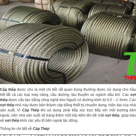
Cáp thép
được cho là một chi tiết rất quan trọng thường được sử dụng cho hầu
hết tất cả các loại máy nâng, cầu đường, tàu thuyền và ngành dầu khí. Các
sợi
thép
được cấu tạo bằng công nghệ kéo Nguội có đường kính từ 0,5 – 2-3mm. Các
sợi thép
nhỏ này được bện thành cáp bằng thiết bị chuyên dụng, hiện đại của nhà
sản xuất. Vì
Cáp Thép
khi sử dụng phải tiếp xúc trực tiếp với môi trường bên
ngoài, nên nhà sản xuất sẽ tráng thêm một lớp kẽm lên bề mặt
sợi thép
, giúp bả
vệ
sợi thép
khỏi các yếu tố bên ngoài tác động.
Thông tin chi tiết về
Cáp Thép
: