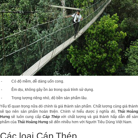
- Có độ mềm, đễ dàng uốn cong.
- Êm dịu, không gây ồn ào trong quá trình sử dụng.
- Trọng lượng riêng nhỏ, độ bền sản phẩm lâu.
Yếu tố quan trọng nữa đó chính là giá thành sản phẩm. Chất lượng cùng giá thành
sẽ tạo nên sản phẩm hoàn thiện. Chính vì hiểu được ý nghĩa đó,
Thái Hoàn
Hưng
sẽ luôn cung cấp
Cáp Thép
với chất lượng và giá thành hấp dẫn để sản
phẩm của
Thái Hoàng Hưng
sẽ đến nhiều hơn với Người Tiêu Dùng Việt Nam.
Các loại Cáp Thép