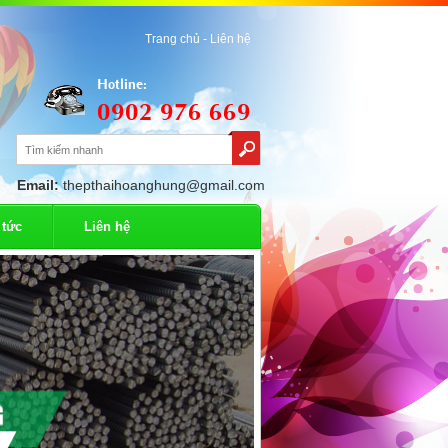
Trang chủ -
Liên hệ
Hotline:
0902 976 669
Email:
thepthaihoanghung@gmail.com
 tức
Liên hệ