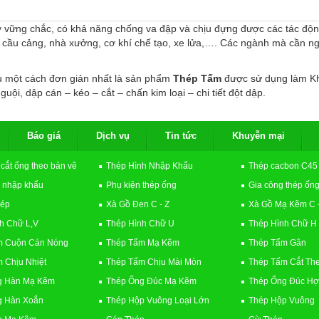
ỳ vững chắc, có khả năng chống va đập và chịu đựng được các tác động
 cầu cảng, nhà xưởng, cơ khí chế tạo, xe lửa,…. Các ngành mà cần ngu
 một cách đơn giản nhất là sản phẩm
Thép Tấm
được sử dụng làm Kh
ội, dập cán – kéo – cắt – chấn kim loại – chi tiết đột dập.
Báo giá
Dịch vụ
Tin tức
Khuyễn mại
 cắt ống theo bản vẽ
Thép Hình Nhập Khẩu
Thép cacbon C45
 nhập khẩu
Phụ kiện thép ống
Gia công thép ốn
hép
Xà Gồ Đen C - Z
Xà Gồ Mạ Kẽm C -
h Chữ L,V
Thép Hình Chữ U
Thép Hình Chữ H
m Cuộn Cán Nóng
Thép Tấm Mạ Kẽm
Thép Tấm Gân
 Chịu Nhiệt
Thép Tấm Chịu Mài Mòn
Thép Tấm Cắt Th
g Hàn Mạ Kẽm
Thép Ống Đúc Mạ Kẽm
Thép Ống Đúc Hợ
g Hàn Xoắn
Thép Hộp Vuông Loại Lớn
Thép Hộp Vuông