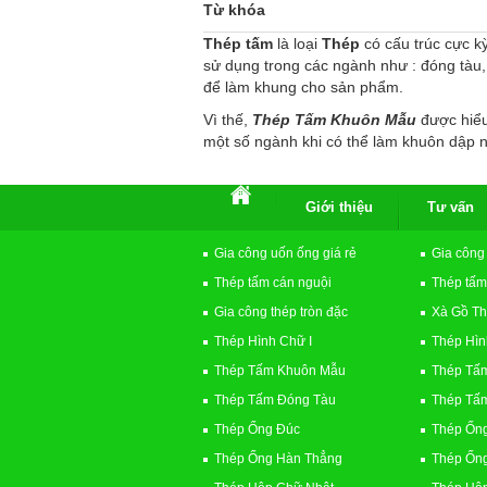
Từ khóa
Thép tấm
là loại
Thép
có cấu trúc cực k
sử dụng trong các ngành như : đóng tàu,
để làm khung cho sản phẩm.
Vì thế,
Thép Tấm Khuôn Mẫu
được hiểu
một số ngành khi có thể làm khuôn dập ngu
Giới thiệu
Tư vấn
Gia công uốn ống giá rẻ
Gia công
Thép tấm cán nguội
Thép tấm
Gia công thép tròn đặc
Xà Gồ T
Thép Hình Chữ I
Thép Hìn
Thép Tấm Khuôn Mẫu
Thép Tấ
Thép Tấm Đóng Tàu
Thép Tấm
Thép Ống Đúc
Thép Ốn
Thép Ống Hàn Thẳng
Thép Ốn