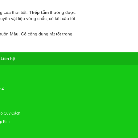
 của thời tiết.
Thép tấm
thường được
yên vật liệu vững chắc, có kết cấu tốt
uôn Mẫu. Có công dụng rất tốt trong
Liên hệ
g
 Z
eo Quy Cách
p Kim