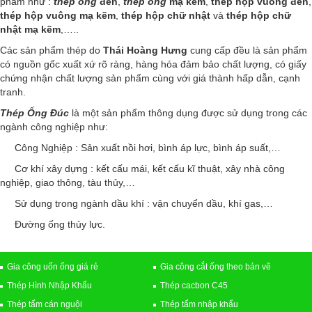
phẩm như :
thép ống
đen
,
thép ống
mạ kẽm
,
thép hộp vuông đen
,
thép hộp vuông mạ kẽm
,
thép hộp chữ nhật
và
thép hộp chữ
nhật mạ kẽm
,…..
Các sản phẩm thép do
Thái Hoàng Hưng
cung cấp đều là sản phẩm
có nguồn gốc xuất xứ rõ ràng, hàng hóa đảm bảo chất lượng, có giấy
chứng nhận chất lượng sản phẩm cùng với giá thành hấp dẫn, cạnh
tranh.
Thép Ống Đúc
là một sản phẩm thông dụng được sử dụng trong các
ngành công nghiệp như:
ông Nghiệp : Sản xuất nồi hơi, bình áp lực, bình áp suất,…
ơ khí xây dựng : kết cấu mái, kết cấu kĩ thuật, xây nhà công
nghiệp, giao thông, tàu thủy,…
ử dụng trong ngành dầu khí : vận chuyển dầu, khí gas,…
Đường ống thủy lực.
Gia công uốn ống giá rẻ
Gia công cắt ống theo bản vẽ
Thép Hình Nhập Khẩu
Thép cacbon C45
Thép tấm cán nguội
Thép tấm nhập khẩu