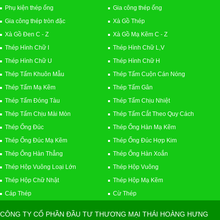
Phụ kiện thép ống
Gia công thép ống
Gia công thép tròn đặc
Xà Gồ Thép
Xà Gồ Đen C - Z
Xà Gồ Mạ Kẽm C - Z
Thép Hình Chữ I
Thép Hình Chữ L,V
Thép Hình Chữ U
Thép Hình Chữ H
Thép Tấm Khuôn Mẫu
Thép Tấm Cuộn Cán Nóng
Thép Tấm Mạ Kẽm
Thép Tấm Gân
Thép Tấm Đóng Tàu
Thép Tấm Chịu Nhiệt
Thép Tấm Chịu Mài Mòn
Thép Tấm Cắt Theo Quy Cách
Thép Ống Đúc
Thép Ống Hàn Mạ Kẽm
Thép Ống Đúc Mạ Kẽm
Thép Ống Đúc Hợp Kim
Thép Ống Hàn Thẳng
Thép Ống Hàn Xoắn
Thép Hộp Vuông Loại Lớn
Thép Hộp Vuông
Thép Hộp Chữ Nhật
Thép Hộp Mạ Kẽm
Cáp Thép
Cừ Thép
CÔNG TY CỔ PHẦN ĐẦU TƯ THƯƠNG MẠI THÁI HOÀNG HƯNG