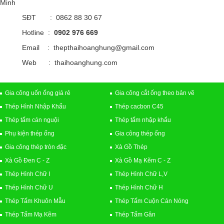
Minh
SĐT : 0862 88 30 67
Hotline :
0902 976 669
Email : thepthaihoanghung@gmail.com
Web : thaihoanghung.com
Gia công uốn ống giá rẻ
Gia công cắt ống theo bản vẽ
Thép Hình Nhập Khẩu
Thép cacbon C45
Thép tấm cán nguội
Thép tấm nhập khẩu
Phụ kiện thép ống
Gia công thép ống
Gia công thép tròn đặc
Xà Gồ Thép
Xà Gồ Đen C - Z
Xà Gồ Mạ Kẽm C - Z
Thép Hình Chữ I
Thép Hình Chữ L,V
Thép Hình Chữ U
Thép Hình Chữ H
Thép Tấm Khuôn Mẫu
Thép Tấm Cuộn Cán Nóng
Thép Tấm Mạ Kẽm
Thép Tấm Gân