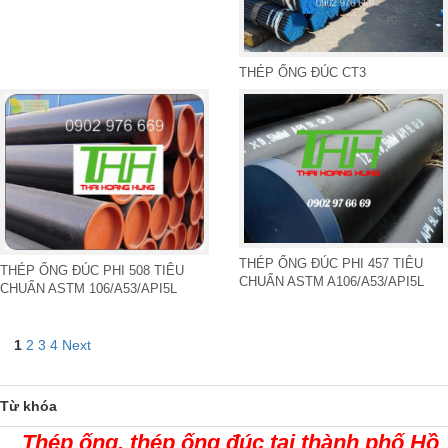
THÉP ỐNG ĐÚC CT3
THÉP ỐNG ĐÚC PHI 457 TIÊU
THÉP ỐNG ĐÚC PHI 508 TIÊU
CHUẨN ASTM A106/A53/API5L
CHUẨN ASTM 106/A53/API5L
1
2
3
4
Next
Từ khóa
Thép ống, thép ống đúc tại thành phố Hồ