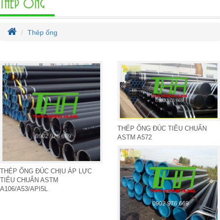
THÉP ỐNG
Thép ống
THÉP ỐNG ĐÚC TIÊU CHUẨN
ASTM A572
THÉP ỐNG ĐÚC CHỊU ÁP LỰC
TIÊU CHUẨN ASTM
A106/A53/API5L