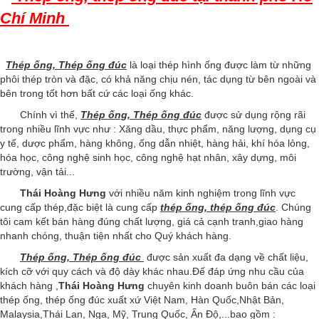
Chí Minh
Thép ống, Thép ống đúc
là loại thép hình ống được làm từ những
phôi thép tròn và đặc, có khả năng chịu nén, tác dụng từ bên ngoài và
bên trong tốt hơn bất cứ các loại ống khác.
Chính vì thế,
Thép ống, Thép ống đúc
được sử dụng rộng rãi
trong nhiều lĩnh vực như : Xăng dầu, thực phẩm, năng lượng, dụng cụ
y tế, dược phẩm, hàng không, ống dẫn nhiệt, hàng hải, khí hóa lỏng,
hóa học, công nghệ sinh học, công nghệ hạt nhân, xây dựng, môi
trường, vận tải...
Thái Hoàng Hưng
với nhiều năm kinh nghiệm trong lĩnh vực
cung cấp thép,đặc biệt là cung cấp
thép ống, thép ống đúc
. Chúng
tôi cam kết bán hàng đúng chất lượng, giá cả cạnh tranh,giao hàng
nhanh chóng, thuận tiện nhất cho Quý khách hàng.
Thép ống, Thép ống đúc
được sản xuất đa dạng về chất liệu,
kích cỡ với quy cách và độ dày khác nhau.Đế đáp ứng nhu cầu của
khách hàng ,
Thái Hoàng Hưng
chuyên kinh doanh buôn bán các loại
thép ống, thép ống đúc xuất xứ Việt Nam, Hàn Quốc,Nhật Bản,
Malaysia,Thái Lan, Nga, Mỹ, Trung Quốc, Ấn Độ,...bao gồm :