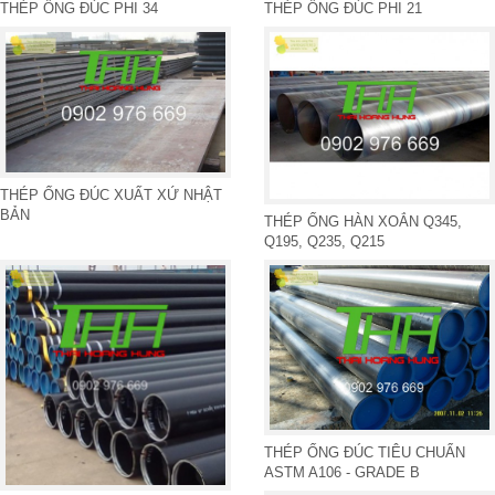
THÉP ỐNG ĐÚC PHI 34
THÉP ỐNG ĐÚC PHI 21
THÉP ỐNG ĐÚC XUẤT XỨ NHẬT
BẢN
THÉP ỐNG HÀN XOẮN Q345,
Q195, Q235, Q215
THÉP ỐNG ĐÚC TIÊU CHUẨN
ASTM A106 - GRADE B