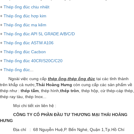
+
Thép ống đúc chịu nhiệt
+
Thép ống đúc hợp kim
+
Thép ống đúc mạ kẽm
+
Thép ống đúc API 5L GRADE A/B/C/D
+
Thép ống đúc ASTM A106
+
Thép ống đúc Cacbon
+
Thép ống đúc 40CR/S20C/C20
+
Thép ống đúc
...
Ngoài việc cung cấp
thép ống,thép ống đúc
tại các tỉnh thành
trên khắp cả nước,
Thái Hoàng Hưng
còn cung cấp các sản phẩm về
thép như :
thép tấm
, thép hình,
thép tròn
, thép hộp, cừ thép-cáp thép,
thép ray tàu, thép Inox...
Mọi chi tiết xin liên hệ :
CÔNG TY CỔ PHẦN ĐẦU TƯ THƯƠNG MẠI THÁI HOÀNG
HƯNG
Địa chỉ : 68 Nguyễn Huệ,P. Bến Nghé, Quận 1,Tp.Hồ Chí