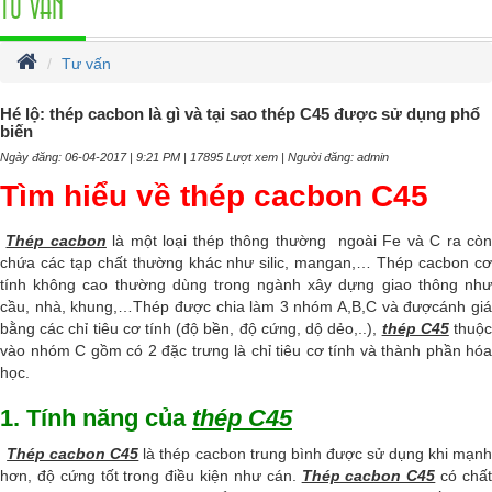
TƯ VẤN
Tư vấn
Hé lộ: thép cacbon là gì và tại sao thép C45 được sử dụng phổ
biến
Ngày đăng: 06-04-2017 | 9:21 PM | 17895 Lượt xem | Người đăng: admin
Tìm hiểu về thép cacbon C45
Thép cacbon
là một loại thép thông thường ngoài Fe và C ra cò
chứa các tạp chất thường khác như silic, mangan,… Thép cacbon cơ
tính không cao thường dùng trong ngành xây dựng giao thông như
cầu, nhà, khung,…Thép được chia làm 3 nhóm A,B,C và đượcánh giá
bằng các chỉ tiêu cơ tính (độ bền, độ cứng, dộ dẻo,..),
thép C45
thuộ
vào nhóm C gồm có 2 đặc trưng là chỉ tiêu cơ tính và thành phần hóa
học.
1. Tính năng của
thép C45
Thép cacbon C45
là thép cacbon trung bình được sử dụng khi mạn
hơn, độ cứng tốt trong điều kiện như cán.
Thép cacbon C45
có chấ