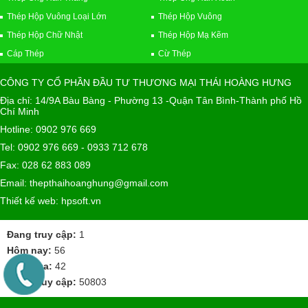
Thép Hộp Vuông Loại Lớn
Thép Hộp Vuông
Thép Hộp Chữ Nhật
Thép Hộp Mạ Kẽm
Cáp Thép
Cừ Thép
CÔNG TY CỔ PHẦN ĐẦU TƯ THƯƠNG MẠI THÁI HOÀNG HƯNG
Địa chỉ: 14/9A Bàu Bàng - Phường 13 -Quận Tân Bình-Thành phố Hồ
Chí Minh
Hotline: 0902 976 669
Tel: 0902 976 669 - 0933 712 678
Fax: 028 62 883 089
Email: thepthaihoanghung@gmail.com
Thiết kế web: hpsoft.vn
Đang truy cập:
1
Hôm nay:
56
Hôm qua:
42
Tổng truy cập:
50803