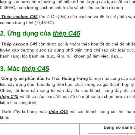
lượng cao hơn nhóm thường thể hiện ở hàm lượng các tạp chất có hại
0,45%C, hàm lượng cacbon chính xác và chỉ tiêu cơ tính rõ ràng.
Thép cacbon C45
tức là C ký hiệu của cacbon và 45 là chỉ phần vạn
cacbon trung bình( 0,45%C).
2. Ứng dụng của
thép C45
Thép cacbon C45
còn được gọi là nhóm thép hóa tốt do chế độ nhiệt
luyện cao thường được sử dụng phổ biến trng chế tạo các loại trục,
bánh răng, lốp bánh xe, trục, liềm, rùi, khoan gỗ làm việc, dao,…
3. Mác
thép C45
Công ty cổ phần đầu tư Thái Hoàng Hưng
là một nhà cung cấp vật
liệu xây dựng đảm bảo đúng thời hạn, chất lượng và giá thành hợp lý.
Chúng tôi luôn sẵn sàng tư vấn đầy đủ cho khách hàng đầy đủ về
thép C45
và tất cả các loại sắt thép để có một sự lựa chọn hợp và tiế
kiệm cho công trình.
Dưới đây là bảng mác
thép C45
mà các khách hàng có thể tha
khảo:
Bảng so sánh 