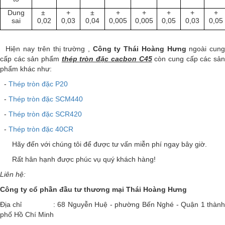
Dung
±
+
±
+
+
+
+
+
sai
0,02
0,03
0,04
0,005
0,005
0,05
0,03
0,05
Hiện nay trên thị trường ,
Công ty Thái Hoàng Hưng
ngoài cun
cấp các sản phẩm
thép tròn đặc cacbon C45
còn cung cấp các sả
phẩm khác như:
-
Thép tròn đặc P20
-
Thép tròn đặc SCM440
-
Thép tròn đặc SCR420
-
Thép tròn đặc 40CR
Hãy đến với chúng tôi để được tư vấn miễn phí ngay bây giờ.
Rất hân hạnh được phúc vụ quý khách hàng!
Liên hệ:
Công ty cổ phần đầu tư thương mại Thái Hoàng Hưng
Địa chỉ : 68 Nguyễn Huệ - phường Bến Nghé - Quận 1 thành
phố Hồ Chí Minh