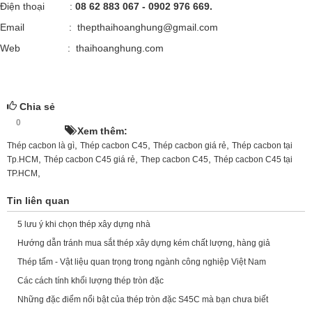
Điện thoại :
08 62 883 067 - 0902 976 669.
Email : thepthaihoanghung@gmail.com
Web : thaihoanghung.com
Chia sẻ
0
HOT!
Xem thêm:
,
,
,
Thép cacbon là gì
Thép cacbon C45
Thép cacbon giá rẻ
Thép cacbon tại
,
,
,
Tp.HCM
Thép cacbon C45 giá rẻ
Thep cacbon C45
Thép cacbon C45 tại
,
TP.HCM
Tin liên quan
5 lưu ý khi chọn thép xây dựng nhà
Hướng dẫn tránh mua sắt thép xây dựng kém chất lượng, hàng giả
Thép tấm - Vật liệu quan trọng trong ngành công nghiệp Việt Nam
Các cách tính khối lượng thép tròn đặc
Những đặc điểm nổi bật của thép tròn đặc S45C mà bạn chưa biết