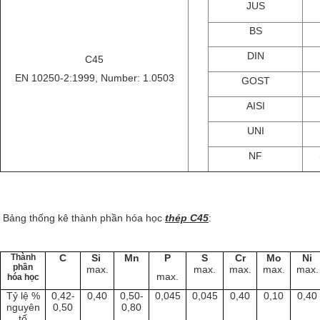
JUS
BS
DIN
C45
EN 10250-2:1999, Number: 1.0503
GOST
AISI
UNI
NF
Bảng thống kê thành phần hóa học
thép C45
:
Thành
C
Si
Mn
P
S
Cr
Mo
Ni
phần
max.
max.
max.
max.
max.
max.
hóa học
Tỷ lệ %
0,42-
0,40
0,50-
0,045
0,045
0,40
0,10
0,40
nguyên
0,50
0,80
tố