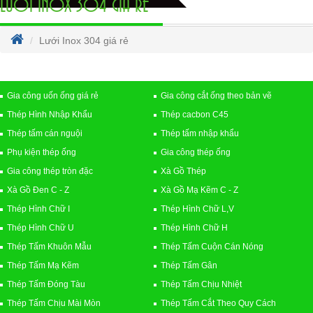
LƯỚI INOX 304 GIÁ RẺ
Lưới Inox 304 giá rẻ
Gia công uốn ống giá rẻ
Gia công cắt ống theo bản vẽ
Thép Hình Nhập Khẩu
Thép cacbon C45
Thép tấm cán nguội
Thép tấm nhập khẩu
Phụ kiện thép ống
Gia công thép ống
Gia công thép tròn đặc
Xà Gồ Thép
Xà Gồ Đen C - Z
Xà Gồ Mạ Kẽm C - Z
Thép Hình Chữ I
Thép Hình Chữ L,V
Thép Hình Chữ U
Thép Hình Chữ H
Thép Tấm Khuôn Mẫu
Thép Tấm Cuộn Cán Nóng
Thép Tấm Mạ Kẽm
Thép Tấm Gân
Thép Tấm Đóng Tàu
Thép Tấm Chịu Nhiệt
Thép Tấm Chịu Mài Mòn
Thép Tấm Cắt Theo Quy Cách