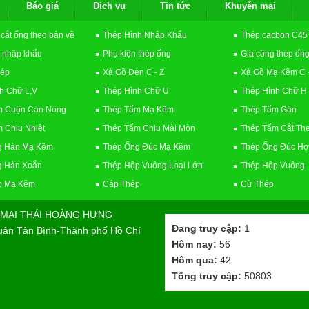
Báo giá
Dịch vụ
Tin tức
Khuyễn mại
 cắt ống theo bản vẽ
Thép Hình Nhập Khẩu
Thép cacbon C45
 nhập khẩu
Phụ kiện thép ống
Gia công thép ốn
hép
Xà Gồ Đen C - Z
Xà Gồ Mạ Kẽm C -
h Chữ L,V
Thép Hình Chữ U
Thép Hình Chữ H
m Cuộn Cán Nóng
Thép Tấm Mạ Kẽm
Thép Tấm Gân
 Chịu Nhiệt
Thép Tấm Chịu Mài Mòn
Thép Tấm Cắt Th
g Hàn Mạ Kẽm
Thép Ống Đúc Mạ Kẽm
Thép Ống Đúc Hợ
g Hàn Xoắn
Thép Hộp Vuông Loại Lớn
Thép Hộp Vuông
p Mạ Kẽm
Cáp Thép
Cừ Thép
MẠI THÁI HOÀNG HƯNG
Đang truy cập:
1
Quận Tân Bình-Thành phố Hồ Chí
Hôm nay:
56
Hôm qua:
42
Tổng truy cập:
50803