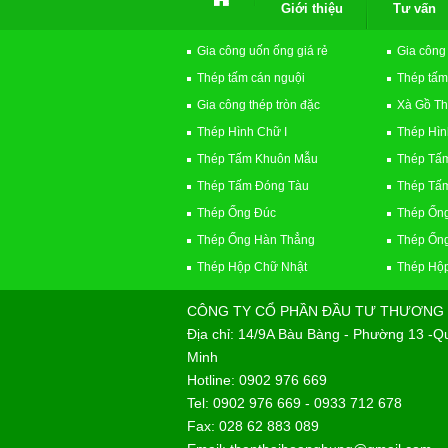
Giới thiệu
Tư vấn
Gia công uốn ống giá rẻ
Gia công
Thép tấm cán nguội
Thép tấm
Gia công thép tròn đặc
Xà Gồ T
Thép Hình Chữ I
Thép Hìn
Thép Tấm Khuôn Mẫu
Thép Tấ
Thép Tấm Đóng Tàu
Thép Tấm
Thép Ống Đúc
Thép Ốn
Thép Ống Hàn Thẳng
Thép Ốn
Thép Hộp Chữ Nhật
Thép Hộ
CÔNG TY CỔ PHẦN ĐẦU TƯ THƯƠNG 
Địa chỉ: 14/9A Bàu Bàng - Phường 13 -
Minh
Hotline: 0902 976 669
Tel: 0902 976 669 - 0933 712 678
Fax: 028 62 883 089