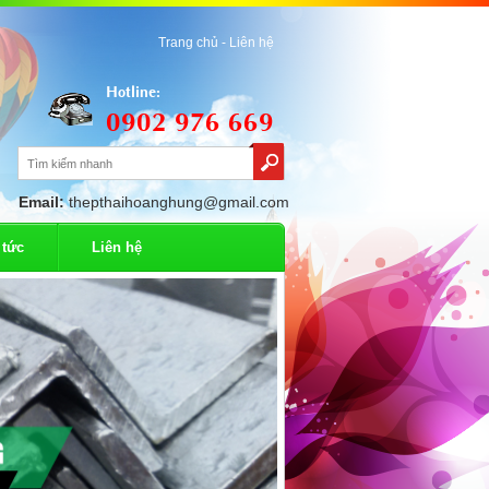
Trang chủ -
Liên hệ
Hotline:
0902 976 669
Email:
thepthaihoanghung@gmail.com
 tức
Liên hệ