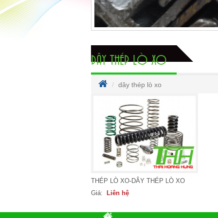
DÂY THÉP LÒ XO
dây thép lò xo
THÉP LÒ XO-DÂY THÉP LÒ XO
Giá:
Liên hệ