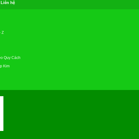
Liên hệ
g
 Z
eo Quy Cách
p Kim