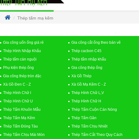
THÉP TẤM MẠ KẼM
Thép tấm mạ kẽm
Gia công uốn ống giá rẻ
Gia công cắt ống theo bản vẽ
Thép Hình Nhập Khẩu
Thép cacbon C45
Thép tấm cán nguội
Thép tấm nhập khẩu
Phụ kiện thép ống
Gia công thép ống
Gia công thép tròn đặc
Xà Gồ Thép
Xà Gồ Đen C - Z
Xà Gồ Mạ Kẽm C - Z
Thép Hình Chữ I
Thép Hình Chữ L,V
Thép Hình Chữ U
Thép Hình Chữ H
Thép Tấm Khuôn Mẫu
Thép Tấm Cuộn Cán Nóng
Thép Tấm Mạ Kẽm
Thép Tấm Gân
Thép Tấm Đóng Tàu
Thép Tấm Chịu Nhiệt
Thép Tấm Chịu Mài Mòn
Thép Tấm Cắt Theo Quy Cách