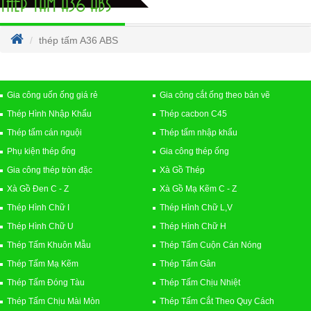
THÉP TẤM A36 ABS
thép tấm A36 ABS
Gia công uốn ống giá rẻ
Gia công cắt ống theo bản vẽ
Thép Hình Nhập Khẩu
Thép cacbon C45
Thép tấm cán nguội
Thép tấm nhập khẩu
Phụ kiện thép ống
Gia công thép ống
Gia công thép tròn đặc
Xà Gồ Thép
Xà Gồ Đen C - Z
Xà Gồ Mạ Kẽm C - Z
Thép Hình Chữ I
Thép Hình Chữ L,V
Thép Hình Chữ U
Thép Hình Chữ H
Thép Tấm Khuôn Mẫu
Thép Tấm Cuộn Cán Nóng
Thép Tấm Mạ Kẽm
Thép Tấm Gân
Thép Tấm Đóng Tàu
Thép Tấm Chịu Nhiệt
Thép Tấm Chịu Mài Mòn
Thép Tấm Cắt Theo Quy Cách