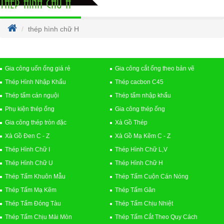
THÉP HÌNH CHỮ H
thép hình chữ H
Gia công uốn ống giá rẻ
Gia công cắt ống theo bản vẽ
Thép Hình Nhập Khẩu
Thép cacbon C45
Thép tấm cán nguội
Thép tấm nhập khẩu
Phụ kiện thép ống
Gia công thép ống
Gia công thép tròn đặc
Xà Gồ Thép
Xà Gồ Đen C - Z
Xà Gồ Mạ Kẽm C - Z
Thép Hình Chữ I
Thép Hình Chữ L,V
Thép Hình Chữ U
Thép Hình Chữ H
Thép Tấm Khuôn Mẫu
Thép Tấm Cuộn Cán Nóng
Thép Tấm Mạ Kẽm
Thép Tấm Gân
Thép Tấm Đóng Tàu
Thép Tấm Chịu Nhiệt
Thép Tấm Chịu Mài Mòn
Thép Tấm Cắt Theo Quy Cách