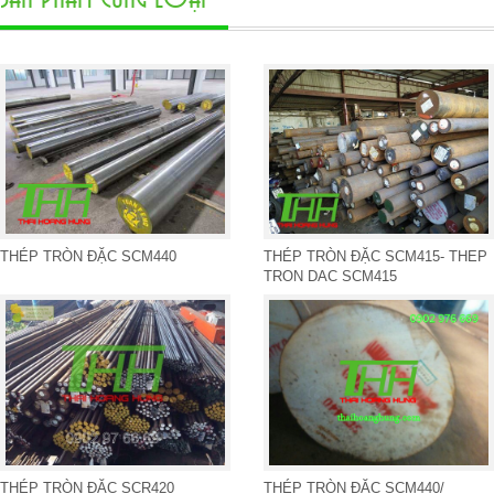
THÉP TRÒN ĐẶC SCM440
THÉP TRÒN ĐẶC SCM415- THEP
TRON DAC SCM415
THÉP TRÒN ĐẶC SCR420
THÉP TRÒN ĐẶC SCM440/