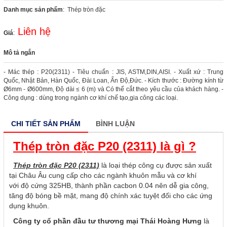
Danh mục sản phẩm
: Thép tròn đặc
Liên hệ
Giá
:
Mô tả ngắn
- Mác thép : P20(2311) - Tiêu chuẩn : JIS, ASTM,DIN,AISI. - Xuất xứ : Trung
Quốc, Nhật Bản, Hàn Quốc, Đài Loan, Ấn Độ,Đức. - Kích thước : Đường kính từ
Ø6mm - Ø600mm, Độ dài ≤ 6 (m) và Có thể cắt theo yêu cầu của khách hàng. -
Công dụng : dùng trong ngành cơ khí chế tạo,gia công các loại.
CHI TIẾT SẢN PHẨM
BÌNH LUẬN
Thép tròn đặc P20 (2311) là gì ?
Thép tròn đặc P20 (2311)
là loại thép công cụ được sản xuất
tại Châu Âu cung cấp cho các ngành khuôn mẫu và cơ khí
với độ cứng 325HB, thành phần cacbon 0.04 nên dễ gia công,
tăng độ bóng bề mặt, mang độ chính xác tuyệt đối cho các ứng
dụng khuôn.
Công ty cổ phần đầu tư thương mại Thái Hoàng Hưng
là