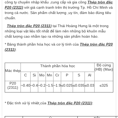
công ty chuyên nhập khẩu ,cung cấp và gia công
Thép tròn đặc
P20 (2311)
với giá cạnh tranh trên thị trường Tp. Hồ Chí Minh và
trong cả nước. Sản phẩm chất lượng ,uy tín, đảm bảo đúng tiêu
chuẩn.
Thép tròn đặc P20 (2311)
tại Thái Hoàng Hưng là một trong
những loại vật liệu tốt nhất để làm nên những bộ khuôn mẫu
chất lượng cao nhằm tạo ra những sản phẩm hoàn hảo.
* Bảng thành phần hóa học và cơ lý tính của
Thép tròn đặc P20
(2311)
:
Độ cứng
Thành phần hóa học
(HB) (Max)
Mác thép
C
Si
Mo
Mn
Cr
P
S
Al
P20
~0.40
~0.4
~0.2
~1.5
~1.9
≤0.025
≤0.035
≤0.03
≤325
(2311)
* Đặc tính xử lý nhiệt
của
Thép tròn đặc P20 (2311)
: