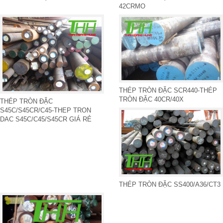
42CRMO
THÉP TRÒN ĐẶC SCR440-THÉP
TRÒN ĐẶC 40CR/40X
THÉP TRÒN ĐẶC
S45C/S45CR/C45-THEP TRON
DAC S45C/C45/S45CR GIÁ RẺ
THÉP TRÒN ĐẶC SS400/A36/CT3