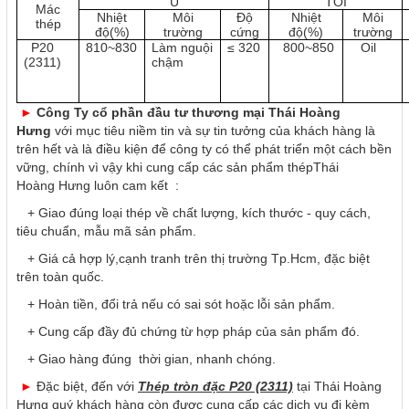
Ủ
TÔI
Mác
Nhiệt
Môi
Độ
Nhiệt
Môi
thép
độ(%)
trường
cứng
độ(%)
trường
P20
810~830
Làm nguội
≤ 320
800~850
Oil
(2311)
chậm
►
Công Ty cổ phần đầu tư thương mại Thái Hoàng
Hưng
với mục tiêu niềm tin và sự tin tưởng của khách hàng là
trên hết và là điều kiện để công ty có thể phát triển một cách bền
vững, chính vì vậy khi cung cấp các sản phẩm thépThái
Hoàng Hưng luôn cam kết :
+ Giao đúng loại thép về chất lượng, kích thước - quy cách,
tiêu chuẩn, mẫu mã sản phẩm.
+ Giá cả hợp lý,cạnh tranh trên thị trường Tp.Hcm, đặc biệt
trên toàn quốc.
+ Hoàn tiền, đổi trả nếu có sai sót hoặc lỗi sản phẩm.
+ Cung cấp đầy đủ chứng từ hợp pháp của sản phẩm đó.
+ Giao hàng đúng thời gian, nhanh chóng.
►
Đặc biệt, đến với
Thép tròn đặc P20 (2311)
tại Thái Hoàng
Hưng quý khách hàng còn được cung cấp các dịch vụ đi kèm