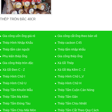
THÉP TRÒN ĐẶC 40CR
Gia công uốn ống giá rẻ
Gia công cắt ống theo bản vẽ
Thép Hình Nhập Khẩu
Thép cacbon C45
Thép tấm cán nguội
Thép tấm nhập khẩu
Phụ kiện thép ống
Gia công thép ống
Gia công thép tròn đặc
Xà Gồ Thép
Xà Gồ Đen C - Z
Xà Gồ Mạ Kẽm C - Z
Thép Hình Chữ I
Thép Hình Chữ L,V
Thép Hình Chữ U
Thép Hình Chữ H
Thép Tấm Khuôn Mẫu
Thép Tấm Cuộn Cán Nóng
Thép Tấm Mạ Kẽm
Thép Tấm Gân
Thép Tấm Đóng Tàu
Thép Tấm Chịu Nhiệt
Thép Tấm Chịu Mài Mòn
Thép Tấm Cắt Theo Quy Cách