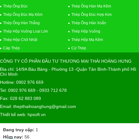
Thép Ống Đúc
Thép Ống Hàn Mạ Kẽm
Thép Ống Đúc Mạ Kẽm
Thép Ống Đúc Hợp Kim
Thép Ống Hàn Thẳng
Thép Ống Hàn Xoắn
Thép Hộp Vuông Loại Lớn
Thép Hộp Vuông
Thép Hộp Chữ Nhật
Thép Hộp Mạ Kẽm
Cáp Thép
Cừ Thép
CÔNG TY CỔ PHẦN ĐẦU TƯ THƯƠNG MẠI THÁI HOÀNG HƯNG
Địa chỉ: 14/9A Bàu Bàng - Phường 13 -Quận Tân Bình-Thành phố Hồ
Chí Minh
Hotline: 0902 976 669
Tel: 0902 976 669 - 0933 712 678
Fax: 028 62 883 089
Email: thepthaihoanghung@gmail.com
Thiết kế web: hpsoft.vn
Đang truy cập:
1
Hôm nay:
56