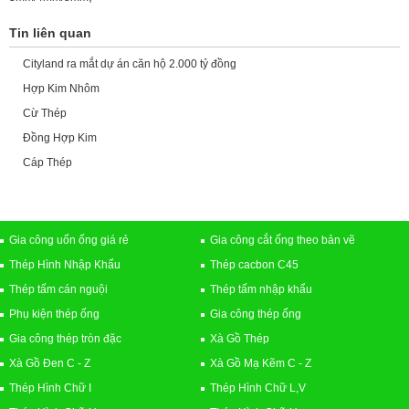
Tin liên quan
Cityland ra mắt dự án căn hộ 2.000 tỷ đồng
Hợp Kim Nhôm
Cừ Thép
Đồng Hợp Kim
Cáp Thép
Gia công uốn ống giá rẻ
Gia công cắt ống theo bản vẽ
Thép Hình Nhập Khẩu
Thép cacbon C45
Thép tấm cán nguội
Thép tấm nhập khẩu
Phụ kiện thép ống
Gia công thép ống
Gia công thép tròn đặc
Xà Gồ Thép
Xà Gồ Đen C - Z
Xà Gồ Mạ Kẽm C - Z
Thép Hình Chữ I
Thép Hình Chữ L,V