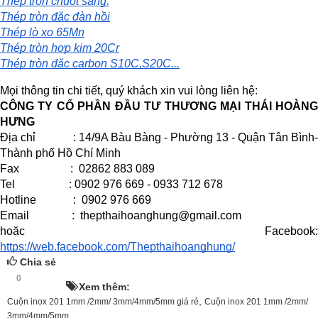
Thép tròn chuốt sáng.
Thép tròn đặc đàn hồi
Thép lò xo 65Mn
Thép tròn hợp kim 20Cr
Thép tròn đặc carbon S10C,S20C...
Mọi thông tin chi tiết, quý khách xin vui lòng liên hệ:
CÔNG TY CỔ PHẦN ĐẦU TƯ THƯƠNG MẠI THÁI HOÀNG 
HƯNG
Địa chỉ             : 14/9A Bàu Bàng - Phường 13 - Quận Tân Bình- 
Thành phố Hồ Chí Minh
Fax                  :  02862 883 089
Tel                   : 0902 976 669 - 0933 712 678
Hotline             :  0902 976 669
Email               :  thepthaihoanghung@gmail.com
hoặc Facebook:
https://web.facebook.com/Thepthaihoanghung/
Chia sẻ
0
HOT!
Xem thêm:
,
Cuộn inox 201 1mm /2mm/ 3mm/4mm/5mm giá rẻ
Cuộn inox 201 1mm /2mm/
,
3mm/4mm/5mm