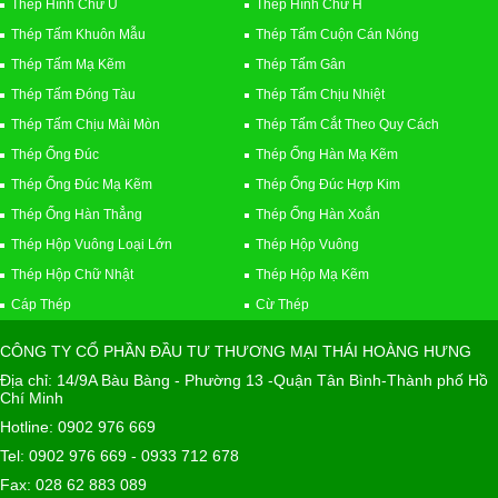
Thép Hình Chữ U
Thép Hình Chữ H
Thép Tấm Khuôn Mẫu
Thép Tấm Cuộn Cán Nóng
Thép Tấm Mạ Kẽm
Thép Tấm Gân
Thép Tấm Đóng Tàu
Thép Tấm Chịu Nhiệt
Thép Tấm Chịu Mài Mòn
Thép Tấm Cắt Theo Quy Cách
Thép Ống Đúc
Thép Ống Hàn Mạ Kẽm
Thép Ống Đúc Mạ Kẽm
Thép Ống Đúc Hợp Kim
Thép Ống Hàn Thẳng
Thép Ống Hàn Xoắn
Thép Hộp Vuông Loại Lớn
Thép Hộp Vuông
Thép Hộp Chữ Nhật
Thép Hộp Mạ Kẽm
Cáp Thép
Cừ Thép
CÔNG TY CỔ PHẦN ĐẦU TƯ THƯƠNG MẠI THÁI HOÀNG HƯNG
Địa chỉ: 14/9A Bàu Bàng - Phường 13 -Quận Tân Bình-Thành phố Hồ
Chí Minh
Hotline: 0902 976 669
Tel: 0902 976 669 - 0933 712 678
Fax: 028 62 883 089