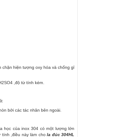
ăn chặn hiện tượng oxy hóa và chống gỉ
 H2SO4 ,độ từ tính kém.
ốt
mòn bởi các tác nhân bên ngoài.
a học của inox 304 có một lượng lớn
ừ tính ,điều này làm cho
la đúc 304HL