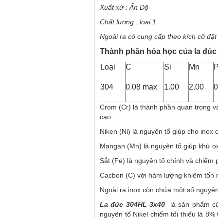
Xuất xứ : Ấn Độ
Chất lượng : loại 1
Ngoài ra có cung cấp theo kích cỡ đặ
Thành phần hóa học của la đú
Loại
C
Si
Mn
304
0.08 max
1.00
2.00
0
Crom (Cr) là thành phần quan trọng và
cao.
Niken (Ni) là nguyên tố giúp cho inox 
Mangan (Mn) là nguyên tố giúp khử ox
Sắt (Fe) là nguyên tố chính và chiếm 
Cacbon (C) với hàm lượng khiêm tốn n
Ngoài ra inox còn chứa một số nguyê
La đúc 304HL 3x40
là sản phẩm của
nguyên tố Nikel chiếm tối thiếu là 8%