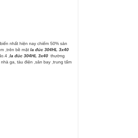
 biến nhất hiện nay chiếm 50% sản
mm ,trên bề mặt
la đúc 304HL 3x40
o.4 ,
la đúc 304HL 3x40
thường
c nhà ga, tàu điện ,sân bay ,trung tấm