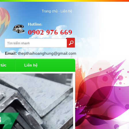
Trang chủ -
Liên hệ
Hotline:
0902 976 669
Email:
thepthaihoanghung@gmail.com
 tức
Liên hệ