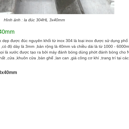
úc 304HL 3x40mm
3x40mm
x dẹp được đúc nguyên khối từ inox 304 là loại inox được sử dụng phổ
ới ,có độ dày là 3mm ,bản rộng là 40mm và chiều dài là từ 1000 - 6000
ọi là xước được tạo ra bởi máy đánh bóng dùng phớt đánh bóng cho N
hất ,cửa ,khuôn cửa ,bàn ghế ,lan can ,giá công cơ khí ,trang trí tại cá
L 3x40mm