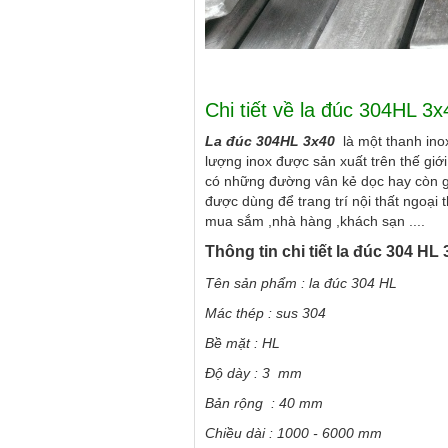
Hình ảnh : la đ
Chi tiết về la đúc 304HL 
La đúc 304HL
3x40
là một thanh ino
lượng inox được sản xuất trên thế gi
có những đường vân kẻ dọc hay còn g
được dùng để trang trí nội thất ngoại t
mua sắm ,nhà hàng ,khách sạn ....
Thông tin chi tiết la đúc 304 H
Tên sản phẩm : la đúc 304 HL
Mác thép : sus 304
Bề mặt : HL
Độ dày : 3 mm
Bản rộng : 40 mm
Chiều dài : 1000 - 6000 mm