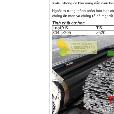
3x40
không có khả năng dẫn điện hoặc
Ngoài ra trong thành phần hóa học cò
chống ăn mòn và chống rỗ bề mặt rất 
Tính chất cơ học
Loại
Y.S
T.S
304
>205
>520