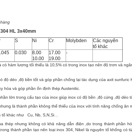
t hàng
c 304 HL 3x40mm
P
S
Ni
Cr
Molybden
Các nguyên
tố khác
.045
0.030
8.00
17.00
-
10.00
19.00
 có hàm lượng tối thiểu là 10,5% có trong inox tạo nên độ trơn và ng
có độ dẻo ,độ bền tốt và góp phần chống lại tác dụng của axit sunfuric
y hóa và góp phần ổn định thép Austenitic.
phần lớn trong cấu tạo của inox giúp inox có độ bền ,độ cứng ,độ dẻo t
hưng là thành phần không thể thiếu của inox với tính năng chống ăn 
n tố khác như Cu, Nb, S,N,Si…
 thép nhưng không có khả năng dẫn điện ,do trong thành phần hó
 trong thành phần tạo nên loại inox 304, Nikel là nguyên tố khống có t