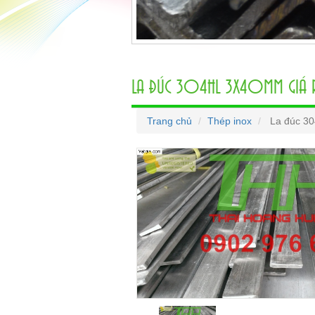
LA ĐÚC 304HL 3X40MM GIÁ 
Trang chủ
Thép inox
La đúc 30