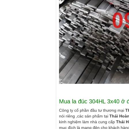
Hình ảnh : l
Mua la đúc 304HL 3x40 ở đ
Công ty cổ phần đầu tư thương mại
T
nói riêng ,các sản phẩm tại
Thái Hoà
kinh nghiệm làm nhà cung cấp
Thái 
mục đích là mang đên cho khách hàng 