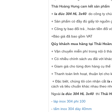
Thái Hoàng Hưng cam kết sản phẩm
+
la đúc 304 HL 3x40
do công ty chúng
+ Sản phẩm có đầy đủ giấy tờ nguồn 
+ Công ty bao đổi trả , hoàn tiền đối 
+Báo giá đã bao gồm VAT
Qúy khách mua hàng tại Thái Hoà
+ Vận chuyển miễn phí trong nội ô th
+ Có nhiều chính sách ưu đãi với khác
+ Giam giá cho từng đơn hàng cụ thể
+ Thanh toán linh hoạt, thuận lợi cho
+ Đặc biêt, chúng tôi còn nhận cắt
la
cách và tiêu chuẩn khác nhau theo nh
Ngoài
la đúc 304 HL 3x40
thì
Thái 
-
láp inox 304 phi 100
-
tấm inox 304 dày 40mm