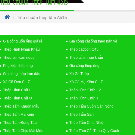
TIÊU CHUẨN THÉP TẤM A515
Tiêu chuẩn thép tấm A515
Gia công uốn ống giá rẻ
Gia công cắt ống theo bản vẽ
Thép Hình Nhập Khẩu
Thép cacbon C45
Thép tấm cán nguội
Thép tấm nhập khẩu
Phụ kiện thép ống
Gia công thép ống
Gia công thép tròn đặc
Xà Gồ Thép
Xà Gồ Đen C - Z
Xà Gồ Mạ Kẽm C - Z
Thép Hình Chữ I
Thép Hình Chữ L,V
Thép Hình Chữ U
Thép Hình Chữ H
Thép Tấm Khuôn Mẫu
Thép Tấm Cuộn Cán Nóng
Thép Tấm Mạ Kẽm
Thép Tấm Gân
Thép Tấm Đóng Tàu
Thép Tấm Chịu Nhiệt
Thép Tấm Chịu Mài Mòn
Thép Tấm Cắt Theo Quy Cách