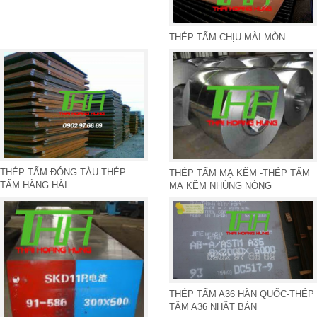
THÉP TẤM CHỊU MÀI MÒN
THÉP TẤM ĐÓNG TÀU-THÉP
THÉP TẤM MẠ KẼM -THÉP TẤM
TẤM HÀNG HẢI
MẠ KẼM NHÚNG NÓNG
THÉP TẤM A36 HÀN QUỐC-THÉP
TẤM A36 NHẬT BẢN