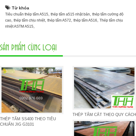
Từ khóa
,
,
Tiêu chuẩn thép tấm A515
thép tấm a515 nhật bản
thép tấm cường độ
,
,
,
,
cao
thép tấm chịu nhiệt
thép tấm A572
thép tấm A516
Thép tấm chịu
,
nhiệt ASTM A515
SẢN PHẨM CÙNG LOẠI
THÉP TẤM CẮT THEO QUY CÁCH
THÉP TẤM SS400 THEO TIÊU
CHUẨN JIG G3101