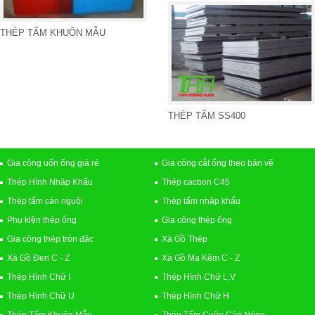
THÉP TẤM KHUÔN MẪU
THÉP TẤM SS400
Gia công uốn ống giá rẻ
Gia công cắt ống theo bản vẽ
Thép Hình Nhập Khẩu
Thép cacbon C45
Thép tấm cán nguội
Thép tấm nhập khẩu
Phụ kiện thép ống
Gia công thép ống
Gia công thép tròn đặc
Xà Gồ Thép
Xà Gồ Đen C - Z
Xà Gồ Mạ Kẽm C - Z
Thép Hình Chữ I
Thép Hình Chữ L,V
Thép Hình Chữ U
Thép Hình Chữ H
Thép Tấm Khuôn Mẫu
Thép Tấm Cuộn Cán Nóng