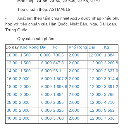
- Mác thép: Gr 55, Gr 60, Gr 60s, Gr 65, Gr70
- Tiêu chuẩn thép: ASTMA515
- Xuất sứ: thép tấm chịu nhiệt A515 được nhập khẩu phù
hợp với tiêu chuẩn của Hàn Quốc, Nhật Bản, Nga, Đài Loan,
Trung Quốc ...
- Quy cách sản phẩm:
Độ dày
Khổ Rộng
Dài
kg
Khổ Rộng
Dài
Kg
10.00
1.500
6.000
706.5
2.000
12.000
1.884
12.00
1.500
6.000
847.8
2.000
12.000
2.260.8
14.00
1.500
6.000
98.1
2.000
12.000
2.637.6
16.00
2.000
6.000
1,507.2
2.000
12.000
3.014.4
18.00
2.000
6.000
1.695.6
2.000
12.000
3.391.2
20.00
2.000
6.000
1.884
2.000
12.000
3.768
25.00
2.000
6.000
2.355
2.000
12.000
4.710
30.00
2.000
6.000
2.826
2.000
12.000
5.652
40.00
2.000
6.000
3,768
2.000
12.000
7.536