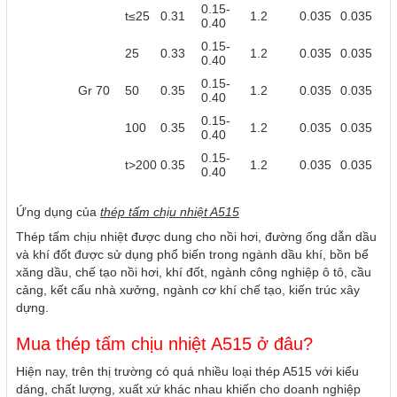
0.15-
t≤25
0.31
1.2
0.035
0.035
0.40
0.15-
25
0.33
1.2
0.035
0.035
0.40
0.15-
Gr 70
50
0.35
1.2
0.035
0.035
0.40
0.15-
100
0.35
1.2
0.035
0.035
0.40
0.15-
t>200
0.35
1.2
0.035
0.035
0.40
Ứng dụng của
thép tấm chịu nhiệt A515
Thép tấm chịu nhiệt được dung cho nồi hơi, đường ống dẫn dầu
và khí đốt được sử dụng phổ biến trong ngành dầu khí, bồn bể
xăng dầu, chế tạo nồi hơi, khí đốt, ngành công nghiệp ô tô, cầu
cảng, kết cấu nhà xưởng, ngành cơ khí chế tạo, kiến trúc xây
dựng.
Mua thép tấm chịu nhiệt A515 ở đâu?
Hiện nay, trên thị trường có quá nhiều loại thép A515 với kiểu
dáng, chất lượng, xuất xứ khác nhau khiến cho doanh nghiệp