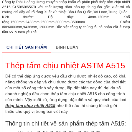
Công ty Thái Hoàng Hưng chuyên nhập khẩu và phân phối thép tấm chịu nhiệt
A515 Gr.50/60/65/70 với chất lượng đảm bảo-uy tín-nguồn gốc xuất xứ và
chứng chỉ đầy đủ rõ ràng Xuất xứ :Nhật Bản-Hàn Quốc,Đài Loan,Trung Quốc...
Kích thước: Độ dày: 4mm-120mm Khổ
rộng:1500mm,2438mm,2500mm,3000mm-3500mm Chiều
dài:6000mm,9438mm,12000mm Đặc biệt công ty chúng tôi có nhận cắt lẻ thép
tấm A515 theo yêu cầu
CHI TIẾT SẢN PHẨM
BÌNH LUẬN
Thép tấm chịu nhiệt ASTM A515
Để có thể đáp ứng được yêu cầu chịu được nhiệt độ cao, có khả
năng chống va đập và chịu đựng được các tác động của thời tiết
của một số công trình xây dựng, lắp đặt hiện nay thì đại đa số
doanh nghiệp đều chọn thép tấm chịu nhiệt A515 cho công trình
của mình. Vậy xuất xứ, ứng dụng, đặc điểm và quy cách của loại
thép tấm chịu nhiệt A515
như thế nào thì chúng tôi sẽ giới
thiệu cho quý vị trong bài viết này.
Thông tin chi tiết về sản phẩm thép tấm A515: