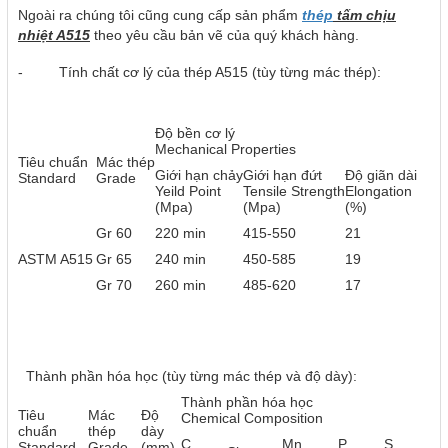
Ngoài ra chúng tôi cũng cung cấp sản phẩm
thép
tấm chịu
nhiệt A515
theo yêu cầu bản vẽ của quý khách hàng.
- Tính chất cơ lý của thép A515 (tùy từng mác thép):
Độ bền cơ lý
Mechanical Properties
Tiêu chuẩn
Mác thép
Giới hạn chảy
Giới hạn đứt
Độ giãn dài
Standard
Grade
Yeild Point
Tensile Strength
Elongation
(Mpa)
(Mpa)
(%)
Gr 60
220 min
415-550
21
ASTM A515
Gr 65
240 min
450-585
19
Gr 70
260 min
485-620
17
Thành phần hóa học (tùy từng mác thép và độ dày):
Thành phần hóa học
Tiêu
Mác
Độ
Chemical Composition
chuẩn
thép
dày
C
Mn
P
S
Standard
Grade
(mm)