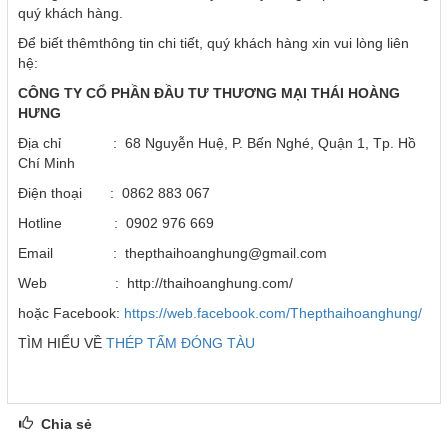
quý khách hàng.
Để biết thêmthông tin chi tiết, quý khách hàng xin vui lòng liên
hệ:
CÔNG TY CỔ PHẦN ĐẦU TƯ THƯƠNG MẠI THÁI HOÀNG
HƯNG
Địa chỉ : 68 Nguyễn Huệ, P. Bến Nghé, Quận 1, Tp. Hồ
Chí Minh
Điện thoại : 0862 883 067
Hotline : 0902 976 669
Email : thepthaihoanghung@gmail.com
Web : http://thaihoanghung.com/
hoặc Facebook:
https://web.facebook.com/Thepthaihoanghung/
TÌM HIỂU VỀ
THÉP TẤM ĐÓNG TÀU
Chia sẻ