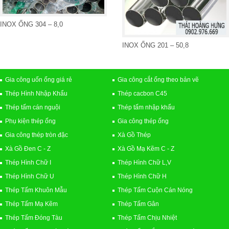
INOX ỐNG 304 – 8,0
INOX ỐNG 201 – 50,8
Gia công uốn ống giá rẻ
Gia công cắt ống theo bản vẽ
Thép Hình Nhập Khẩu
Thép cacbon C45
Thép tấm cán nguội
Thép tấm nhập khẩu
Phụ kiện thép ống
Gia công thép ống
Gia công thép tròn đặc
Xà Gồ Thép
Xà Gồ Đen C - Z
Xà Gồ Mạ Kẽm C - Z
Thép Hình Chữ I
Thép Hình Chữ L,V
Thép Hình Chữ U
Thép Hình Chữ H
Thép Tấm Khuôn Mẫu
Thép Tấm Cuộn Cán Nóng
Thép Tấm Mạ Kẽm
Thép Tấm Gân
Thép Tấm Đóng Tàu
Thép Tấm Chịu Nhiệt