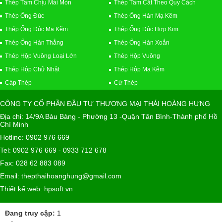
Thép Tấm Chịu Mài Mòn
Thép Tấm Cắt Theo Quy Cách
Thép Ống Đúc
Thép Ống Hàn Mạ Kẽm
Thép Ống Đúc Mạ Kẽm
Thép Ống Đúc Hợp Kim
Thép Ống Hàn Thẳng
Thép Ống Hàn Xoắn
Thép Hộp Vuông Loại Lớn
Thép Hộp Vuông
Thép Hộp Chữ Nhật
Thép Hộp Mạ Kẽm
Cáp Thép
Cừ Thép
CÔNG TY CỔ PHẦN ĐẦU TƯ THƯƠNG MẠI THÁI HOÀNG HƯNG
Địa chỉ: 14/9A Bàu Bàng - Phường 13 -Quận Tân Bình-Thành phố Hồ
Chí Minh
Hotline: 0902 976 669
Tel: 0902 976 669 - 0933 712 678
Fax: 028 62 883 089
Email: thepthaihoanghung@gmail.com
Thiết kế web: hpsoft.vn
Đang truy cập:
1