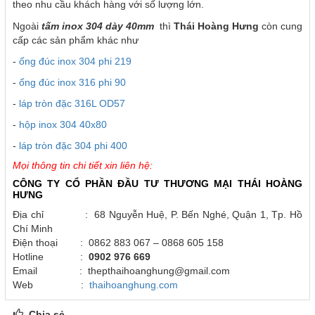
theo nhu cầu khách hàng với số lượng lớn.
Ngoài
tấm inox 304 dày 40mm
thì
Thái Hoàng Hưng
còn cung
cấp các sản phẩm khác như
-
ống đúc inox 304 phi 219
-
ống đúc inox 316 phi 90
-
láp tròn đặc 316L OD57
-
hộp inox 304 40x80
-
láp tròn đặc 304 phi 400
Mọi thông tin chi tiết xin liên hệ:
CÔNG TY CỔ PHẦN ĐẦU TƯ THƯƠNG MẠI THÁI HOÀNG
HƯNG
Địa chỉ : 68 Nguyễn Huệ, P. Bến Nghé, Quận 1, Tp. Hồ
Chí Minh
Điện thoại : 0862 883 067 – 0868 605 158
Hotline :
0902 976 669
Email : thepthaihoanghung@gmail.com
Web :
thaihoanghung.com
Chia sẻ