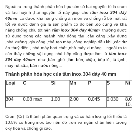
Ngoài ra trong thành phần hóa học còn có hai nguyên tố là crom
và lưu huỳnh ,hai nguyên tố này giúp cho
tấm inox 304 dày
40mm
có được khả năng chống ăn mòn và chống rỗ bề mặt rất
tốt và được đánh giá là sản phẩm có độ bền ,độ cứng và khả
năng chống chịu tôt nên
tấm inox 304 dày 40mm
thường được
sử dụng trong các
ngành như đóng tàu ,cầu cảng ,xây dựng
,nhà xưởng ,gia công ,chế tạo máy ,
công nghiệp dầu khi ,các dự
án thuỷ điện , nhà máy hoá chất ,nhà máy xi măng ...ngoài ra ta
còn thấy những vật dụng nhà bếp cũng được làm từ
tấm inox
304 dày 40mm
như ,bàn ,ghế ,
làm bồn, chậu, bếp lò, tủ lạnh,
máy rút sữa, bàn nước nóng...
Thành phần hóa học của tấm inox 304 dày 40 mm
Loại
C
Si
Mn
P
S
Ni
304
0.08 max
1.00
2.00
0.045
0.030
8.
10
Crom (Cr) là thành phần quan trọng và có hàm lượng tối thiểu là
10,5% có trong inox tạo nên độ trơn và ngăn chặn hiện tượng
oxy hóa và chống gỉ cao.