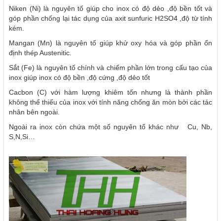
Niken (Ni) là nguyên tố giúp cho inox có độ dẻo ,độ bền tốt và
góp phần chống lại tác dụng của axit sunfuric H2SO4 ,độ từ tính
kém.
Mangan (Mn) là nguyên tố giúp khử oxy hóa và góp phần ổn
định thép Austenitic.
Sắt (Fe) là nguyên tố chính và chiếm phần lớn trong cấu tạo của
inox giúp inox có độ bền ,độ cứng ,độ dẻo tốt
Cacbon (C) với hàm lượng khiêm tốn nhưng là thành phần
không thể thiếu của inox với tính năng chống ăn mòn bởi các tác
nhân bên ngoài.
Ngoài ra inox còn chứa một số nguyên tố khác như Cu, Nb,
S,N,Si…