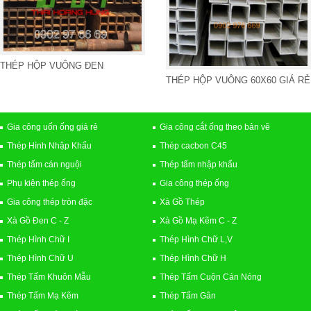
THÉP HỘP VUÔNG ĐEN
THÉP HỘP VUÔNG 60X60 GIÁ RẺ
Gia công uốn ống giá rẻ
Gia công cắt ống theo bản vẽ
Thép Hình Nhập Khẩu
Thép cacbon C45
Thép tấm cán nguội
Thép tấm nhập khẩu
Phụ kiện thép ống
Gia công thép ống
Gia công thép tròn đặc
Xà Gồ Thép
Xà Gồ Đen C - Z
Xà Gồ Mạ Kẽm C - Z
Thép Hình Chữ I
Thép Hình Chữ L,V
Thép Hình Chữ U
Thép Hình Chữ H
Thép Tấm Khuôn Mẫu
Thép Tấm Cuộn Cán Nóng
Thép Tấm Mạ Kẽm
Thép Tấm Gân