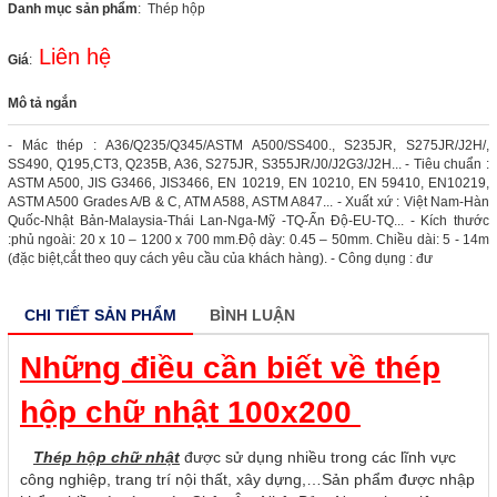
Danh mục sản phẩm
: Thép hộp
Liên hệ
Giá
:
Mô tả ngắn
- Mác thép : A36/Q235/Q345/ASTM A500/SS400., S235JR, S275JR/J2H/,
SS490, Q195,CT3, Q235B, A36, S275JR, S355JR/J0/J2G3/J2H... - Tiêu chuẩn :
ASTM A500, JIS G3466, JIS3466, EN 10219, EN 10210, EN 59410, EN10219,
ASTM A500 Grades A/B & C, ATM A588, ASTM A847... - Xuất xứ : Việt Nam-Hàn
Quốc-Nhật Bản-Malaysia-Thái Lan-Nga-Mỹ -TQ-Ấn Độ-EU-TQ... - Kích thước
:phủ ngoài: 20 x 10 – 1200 x 700 mm.Độ dày: 0.45 – 50mm. Chiều dài: 5 - 14m
(đặc biệt,cắt theo quy cách yêu cầu của khách hàng). - Công dụng : đư
CHI TIẾT SẢN PHẨM
BÌNH LUẬN
Những điều cần biết về thép
hộp chữ nhật 100x200
Thép hộp chữ nhật
được sử dụng nhiều trong các lĩnh vực
công nghiệp, trang trí nội thất, xây dựng,…Sản phẩm được nhập