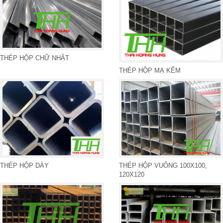
THÉP HỘP CHỮ NHẬT
THÉP HỘP MẠ KẼM
THÉP HỘP DÀY
THÉP HỘP VUÔNG 100X100,
120X120