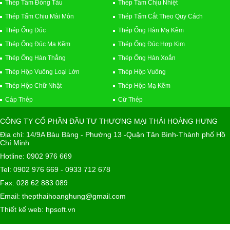
Thép Tấm Đóng Tàu
Thép Tấm Chịu Nhiệt
Thép Tấm Chịu Mài Mòn
Thép Tấm Cắt Theo Quy Cách
Thép Ống Đúc
Thép Ống Hàn Mạ Kẽm
Thép Ống Đúc Mạ Kẽm
Thép Ống Đúc Hợp Kim
Thép Ống Hàn Thẳng
Thép Ống Hàn Xoắn
Thép Hộp Vuông Loại Lớn
Thép Hộp Vuông
Thép Hộp Chữ Nhật
Thép Hộp Mạ Kẽm
Cáp Thép
Cừ Thép
CÔNG TY CỔ PHẦN ĐẦU TƯ THƯƠNG MẠI THÁI HOÀNG HƯNG
Địa chỉ: 14/9A Bàu Bàng - Phường 13 -Quận Tân Bình-Thành phố Hồ
Chí Minh
Hotline: 0902 976 669
Tel: 0902 976 669 - 0933 712 678
Fax: 028 62 883 089
Email: thepthaihoanghung@gmail.com
Thiết kế web: hpsoft.vn