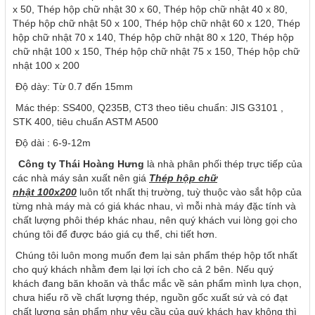
x 50, Thép hộp chữ nhật 30 x 60, Thép hộp chữ nhật 40 x 80,
Thép hộp chữ nhật 50 x 100, Thép hộp chữ nhật 60 x 120, Thép
hộp chữ nhật 70 x 140, Thép hộp chữ nhật 80 x 120, Thép hộp
chữ nhật 100 x 150, Thép hộp chữ nhật 75 x 150, Thép hộp chữ
nhật 100 x 200
Độ dày: Từ 0.7 đến 15mm
Mác thép: SS400, Q235B, CT3 theo tiêu chuẩn: JIS G3101 ,
STK 400, tiêu chuẩn ASTM A500
Độ dài : 6-9-12m
Công ty Thái Hoàng Hưng
là nhà phân phối thép trực tiếp của
các nhà máy sản xuất nên giá
T
hép hộp
chữ
nhật
100x200
luôn tốt nhất thị trường, tuỳ thuộc vào sắt hộp của
từng nhà máy mà có giá khác nhau, vì mỗi nhà máy đặc tính và
chất lượng phôi thép khác nhau, nên quý khách vui lòng gọi cho
chúng tôi để được báo giá cụ thể, chi tiết hơn.
Chúng tôi luôn mong muốn đem lại sản phẩm thép hộp tốt nhất
cho quý khách nhằm đem lại lợi ích cho cả 2 bên. Nếu quý
khách đang băn khoăn và thắc mắc về sản phẩm mình lựa chọn,
chưa hiểu rõ về chất lượng thép, nguồn gốc xuất sứ và có đạt
chất lượng sản phẩm như yêu cầu của quý khách hay không thì