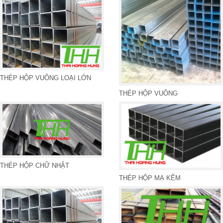
THÉP HỘP VUÔNG LOẠI LỚN
THÉP HỘP VUÔNG
THÉP HỘP CHỮ NHẬT
THÉP HỘP MẠ KẼM