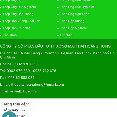
Thép Ống Đúc
Thép Ống Hàn Mạ Kẽm
Thép Ống Đúc Mạ Kẽm
Thép Ống Đúc Hợp Kim
Thép Ống Hàn Thẳng
Thép Ống Hàn Xoắn
Thép Hộp Vuông Loại Lớn
Thép Hộp Vuông
Thép Hộp Chữ Nhật
Thép Hộp Mạ Kẽm
Cáp Thép
Cừ Thép
CÔNG TY CỔ PHẦN ĐẦU TƯ THƯƠNG MẠI THÁI HOÀNG HƯNG
Địa chỉ: 14/9A Bàu Bàng - Phường 13 -Quận Tân Bình-Thành phố Hồ
Chí Minh
Hotline: 0902 976 669
Tel: 0902 976 669 - 0933 712 678
Fax: 028 62 883 089
Email: thepthaihoanghung@gmail.com
Thiết kế web: hpsoft.vn
Đang truy cập:
1
Hôm nay:
56
Hôm qua:
42