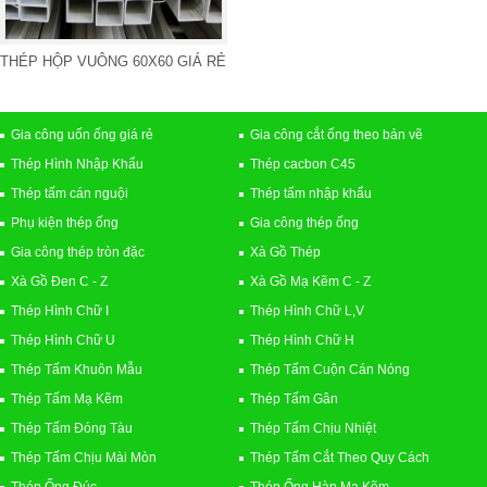
THÉP HỘP VUÔNG 60X60 GIÁ RẺ
Gia công uốn ống giá rẻ
Gia công cắt ống theo bản vẽ
Thép Hình Nhập Khẩu
Thép cacbon C45
Thép tấm cán nguội
Thép tấm nhập khẩu
Phụ kiện thép ống
Gia công thép ống
Gia công thép tròn đặc
Xà Gồ Thép
Xà Gồ Đen C - Z
Xà Gồ Mạ Kẽm C - Z
Thép Hình Chữ I
Thép Hình Chữ L,V
Thép Hình Chữ U
Thép Hình Chữ H
Thép Tấm Khuôn Mẫu
Thép Tấm Cuộn Cán Nóng
Thép Tấm Mạ Kẽm
Thép Tấm Gân
Thép Tấm Đóng Tàu
Thép Tấm Chịu Nhiệt
Thép Tấm Chịu Mài Mòn
Thép Tấm Cắt Theo Quy Cách