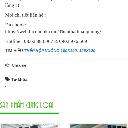
lòng!!!
Mọi chi tiết liên hệ :
Facebook:
https://web.facebook.com/Thepthaihoanghung/
Hotline : 08.62.883.067 & 0902.976.669
TÌM HIỂU
THÉP HỘP VUÔNG 100X100, 120X120
Chia sẻ
Từ khóa
,
SẢN PHẨM CÙNG LOẠI