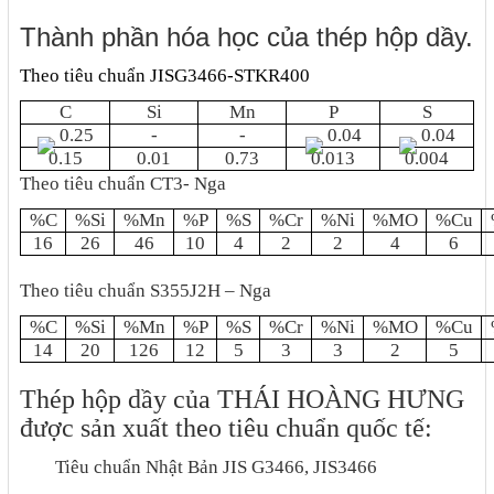
Thành phần hóa học của thép hộp dầy.
Theo tiêu chuẩn JISG3466-STKR400
C
Si
Mn
P
S
0.25
-
-
0.04
0.04
0.15
0.01
0.73
0.013
0.004
Theo tiêu chuẩn CT3- Nga
%C
%Si
%Mn
%P
%S
%Cr
%Ni
%MO
%Cu
16
26
46
10
4
2
2
4
6
Theo tiêu chuẩn S355J2H – Nga
%C
%Si
%Mn
%P
%S
%Cr
%Ni
%MO
%Cu
14
20
126
12
5
3
3
2
5
Thép hộp dầy của THÁI HOÀNG HƯNG
được sản xuất theo tiêu chuẩn quốc tế:
-
Tiêu chuẩn Nhật Bản JIS G3466, JIS3466