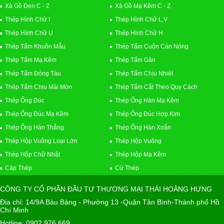
Xà Gồ Đen C - Z
Xà Gồ Mạ Kẽm C - Z
Thép Hình Chữ I
Thép Hình Chữ L,V
Thép Hình Chữ U
Thép Hình Chữ H
Thép Tấm Khuôn Mẫu
Thép Tấm Cuộn Cán Nóng
Thép Tấm Mạ Kẽm
Thép Tấm Gân
Thép Tấm Đóng Tàu
Thép Tấm Chịu Nhiệt
Thép Tấm Chịu Mài Mòn
Thép Tấm Cắt Theo Quy Cách
Thép Ống Đúc
Thép Ống Hàn Mạ Kẽm
Thép Ống Đúc Mạ Kẽm
Thép Ống Đúc Hợp Kim
Thép Ống Hàn Thẳng
Thép Ống Hàn Xoắn
Thép Hộp Vuông Loại Lớn
Thép Hộp Vuông
Thép Hộp Chữ Nhật
Thép Hộp Mạ Kẽm
Cáp Thép
Cừ Thép
CÔNG TY CỔ PHẦN ĐẦU TƯ THƯƠNG MẠI THÁI HOÀNG HƯNG
Địa chỉ: 14/9A Bàu Bàng - Phường 13 -Quận Tân Bình-Thành phố Hồ
Chí Minh
Hotline: 0902 976 669