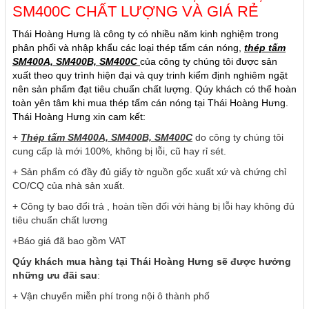
SM400C CHẤT LƯỢNG VÀ GIÁ RẺ
Thái Hoàng Hưng là công ty có nhiều năm kinh nghiệm trong
phân phối và nhập khẩu các loại thép tấm cán nóng,
thép tấm
SM400A, SM400B, SM400C
của công ty chúng tôi được sản
xuất theo quy trình hiện đại và quy trinh kiểm định nghiêm ngặt
nên sản phẩm đạt tiêu chuẩn chất lượng. Qúy khách có thể hoàn
toàn yên tâm khi mua thép tấm cán nóng tại Thái Hoàng Hưng.
Thái Hoàng Hưng xin cam kết:
+
Thép tấm SM400A, SM400B, SM400C
do công ty chúng tôi
cung cấp là mới 100%, không bị lỗi, cũ hay rỉ sét.
+ Sản phẩm có đầy đủ giấy tờ nguồn gốc xuất xứ và chứng chỉ
CO/CQ của nhà sản xuất.
+ Công ty bao đổi trả , hoàn tiền đối với hàng bị lỗi hay không đủ
tiêu chuẩn chất lương
+Báo giá đã bao gồm VAT
Qúy khách mua hàng tại Thái Hoàng Hưng sẽ được hưởng
những ưu đãi sau
:
+ Vận chuyển miễn phí trong nội ô thành phố