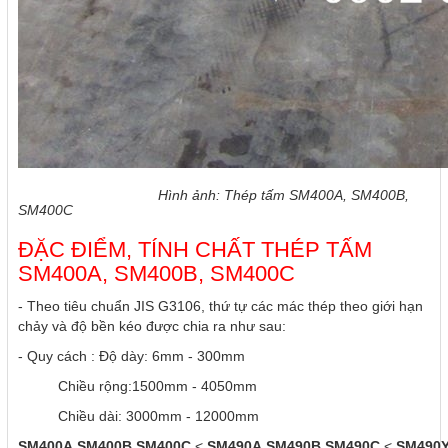
Hình ảnh: Thép tấm SM400A, SM400B,
SM400C
ĐẶC ĐIỂM, TÍNH CHẤT THÉP TẤM
SM400A, SM400B, SM400C
- Theo tiêu chuẩn JIS G3106, thứ tự các mác thép theo giới hạn
chảy và độ bền kéo được chia ra như sau:
- Quy cách : Độ dày: 6mm - 300mm
Chiều rộng:1500mm - 4050mm
Chiều dài: 3000mm - 12000mm
SM400A,SM400B,SM400C
<
SM490A,SM490B,SM490C
<
SM490