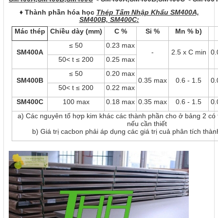
♦ Thành phần hóa học
Thép Tấm Nhập Khẩu SM400A,
SM400B, SM400C:
Mác thép
Chiều dày (mm)
C %
Si %
Mn % b)
≤ 50
0.23 max
SM400A
-
2.5 x C min
0.
50< t ≤ 200
0.25 max
≤ 50
0.20 max
SM400B
0.35 max
0.6 - 1.5
0.
50< t ≤ 200
0.22 max
SM400C
100 max
0.18 max
0.35 max
0.6 - 1.5
0.
a) Các nguyên tố hợp kim khác các thành phần cho ở bảng 2 có
nếu cần thiết
b) Giá trị cacbon phải áp dụng các giá trị cuả phân tích thà