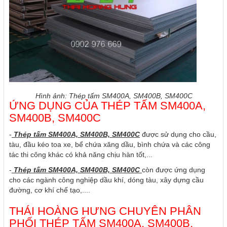
Hình ảnh: Thép tấm SM400A, SM400B, SM400C
ỨNG DỤNG CỦA THÉP TẤM SM400A,
SM400B, SM400C
-
Thép tấm SM400A, SM400B, SM400C
được sử dụng cho cầu,
tàu, đầu kéo toa xe, bể chứa xăng dầu, bình chứa và các công
tác thi công khác có khả năng chịu hàn tốt,...
-
Thép tấm SM400A, SM400B, SM400C
còn được ứng dụng
cho các ngành công nghiệp dầu khí, dóng tàu, xây dựng cầu
đường, cơ khí chế tạo,....
THÁI HOÀNG HƯNG CHUYÊN PHÂN
PHỐI THÉP TẤM SM400A, SM400B,