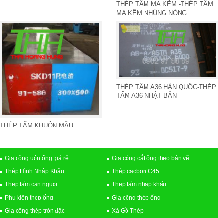
THÉP TẤM MẠ KẼM -THÉP TẤM
MẠ KẼM NHÚNG NÓNG
THÉP TẤM A36 HÀN QUỐC-THÉP
TẤM A36 NHẬT BẢN
THÉP TẤM KHUÔN MẪU
Gia công uốn ống giá rẻ
Gia công cắt ống theo bản vẽ
Thép Hình Nhập Khẩu
Thép cacbon C45
Thép tấm cán nguội
Thép tấm nhập khẩu
Phụ kiện thép ống
Gia công thép ống
Gia công thép tròn đặc
Xà Gồ Thép