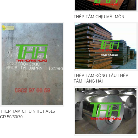
THÉP TẤM CHỊU MÀI MÒN
THÉP TẤM ĐÓNG TÀU-THÉP
TẤM HÀNG HẢI
THÉP TẤM CHỊU NHIỆT A515
GR.50/60/70