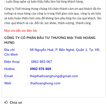
- Luôn lắng nghe và luôn thấu hiểu làm hài lòng khách hàng.
Công ty Thái Hoàng Hưng chúng tôi chân thành cảm ơn quý khách đã tin
tưởng và mua hàng của công ty trong thời gian vừa qua, công ty xin hứa
sẽ luôn hoàn thiện hơn nữa để không làm phụ lòng tin của quý khách. Xin
chúc quý khách và các đối tác sức khỏe, thịnh vượng, thành công.
Mọi chi tiết xin liên hệ
CÔNG TY CỔ PHẦN ĐẦU TƯ THƯƠNG MẠI THÁI HOÀNG
HƯNG
Địa chỉ : 68 Nguyễn Huệ, P. Bến Nghé, Quận 1, Tp. Hồ
Chí Minh
Điện thoại :
0862 883 067
Hotline :
0902 9
76 669
Email : thepthaihoanghung@gmail.co
m
Web :
thaihoanghung.com
Chia sẻ